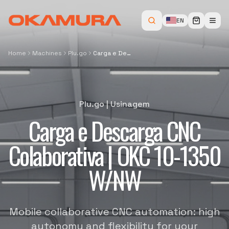
EN
Home
Machines
Plu.go
Carga e Descarga CNC Colaborativa | OKC 10-1350 W/NW
Plu.go
|
Usinagem
Carga e Descarga CNC
Colaborativa | OKC 10-1350
W/NW
Mobile collaborative CNC automation: high
autonomy and flexibility for your