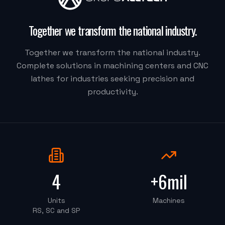
"
Moacir me atendeu super bem.
"
Together we transform the national industry
.
M.G. DE MELO EMBALAGENS
Together we transform the national industry.
VDLS-1300 Okada (Centro de Usinagem)
Complete solutions in machining centers and CNC
lathes for industries seeking precision and
productivity.
"
Eu recomendaria muito, a Alltech acreditou na Delta.
Quem fez tudo acontecer foi o Vilmar.
"
DELTA CSM
OKT-6150iD/1000 (Torno CNC)
4
+6mil
"
O técnico foi muito bom e muito atencioso.
"
Units
Machines
RS, SC and SP
PECSIL METALURGICA