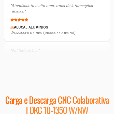
ALUCAL ALUMINIOS
DM300HII-S Yizumi (Injeção de Alumínio)
"
Foi tudo ótimo.
"
METALURGICA FAIUZI
HF-3015A-2KW Hymson (Corte e Conformação)
"
Muito bom.
"
DISPOTECH SOLUCOES
Carga e Descarga CNC Colaborativa
OKM-855S (Centro de Usinagem)
| OKC 10-1350 W/NW