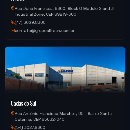
rápidas.
"
Rua Dona Francisca, 8300, Block O Module 2 and 3 -
Industrial Zone, CEP 89219-600
ALUCAL ALUMINIOS
(47) 3029.8300
DM300HII-S Yizumi (Injeção de Alumínio)
contato@grupoalltech.com.br
"
Foi tudo ótimo.
"
METALURGICA FAIUZI
HF-3015A-2KW Hymson (Corte e Conformação)
"
Muito bom.
"
Caxias do Sul
DISPOTECH SOLUCOES
Rua Antônio Francisco Marchet, 65 - Bairro Santa
OKM-855S (Centro de Usinagem)
Catarina, CEP 95032-040
(54) 3027.9300