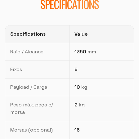
SPECIFICATIONS
Specifications
Value
Raio / Alcance
1350
mm
Eixos
6
Payload / Carga
10
kg
Peso máx. peça c/
2
kg
morsa
Morsas (opcional)
16