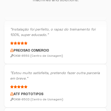
"
Instalação foi perfeito, o rapaz do treinamento foi
100%, super educado.
"
PRECISAO COMERCIO
OKM-855S (Centro de Usinagem)
"
Estou muito satisfeita, pretendo fazer outra parceria
em breve.
"
ATF PROTOTIPOS
OKM-850D (Centro de Usinagem)
"
Atendimento muito bom, troca de informações
rápidas.
"