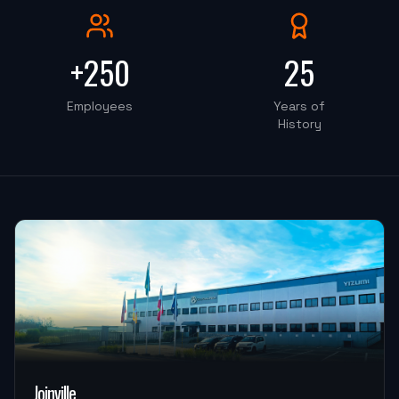
OKT-50PS 8" (Centro de Torneamento)
+250
25
"
Instalação foi perfeito, o rapaz do treinamento foi
100%, super educado.
"
Employees
Years of
History
PRECISAO COMERCIO
OKM-855S (Centro de Usinagem)
"
Estou muito satisfeita, pretendo fazer outra parceria
em breve.
"
ATF PROTOTIPOS
OKM-850D (Centro de Usinagem)
"
Atendimento muito bom, troca de informações
Joinville