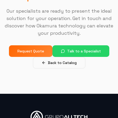
"
Sempre bem atendido, muito bom também.
"
Our specialists are ready to present the ideal
DISPOTECH SOLUCOES
solution for your operation. Get in touch and
OKM-855S (Centro de Usinagem)
discover how Okamura technology can elevate
your productivity.
"
É uma excelente empresa.
"
Request Quote
Talk to a Specialist
USI-7 METALURGICA
Back to Catalog
OKM-855S (Centro de Usinagem)
"
A máquina é muito boa, a assistência na instalação
foi muito boa também.
"
MJ INDUSTRIA
HF-3015A-3KW Hymson (Corte e Conformação)