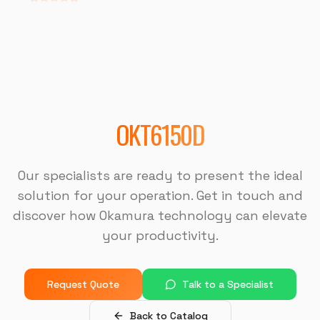
"
Muito bom.
"
DISPOTECH SOLUCOES
OKM-855S (Centro de Usinagem)
OKT6150D
"
Sempre bem atendido, muito bom também.
"
Our specialists are ready to present the ideal
DISPOTECH SOLUCOES
solution for your operation. Get in touch and
OKM-855S (Centro de Usinagem)
discover how Okamura technology can elevate
your productivity.
"
É uma excelente empresa.
"
Request Quote
Talk to a Specialist
USI-7 METALURGICA
OKM-855S (Centro de Usinagem)
Back to Catalog