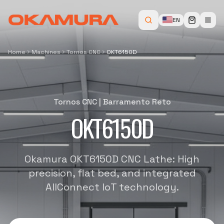
EN
Home
Machines
Tornos CNC
OKT6150D
Tornos CNC
|
Barramento Reto
OKT6150D
Okamura OKT6150D CNC Lathe: High
precision, flat bed, and integrated
AllConnect IoT technology.