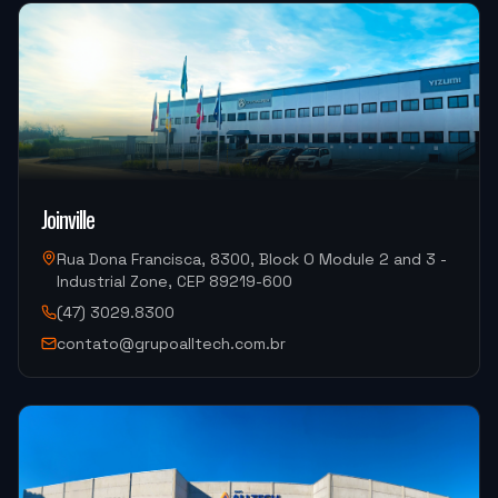
em breve.
"
ATF PROTOTIPOS
OKM-850D (Centro de Usinagem)
"
Atendimento muito bom, troca de informações
rápidas.
"
Joinville
Rua Dona Francisca, 8300, Block O Module 2 and 3 -
ALUCAL ALUMINIOS
Industrial Zone, CEP 89219-600
DM300HII-S Yizumi (Injeção de Alumínio)
(47) 3029.8300
contato@grupoalltech.com.br
"
Foi tudo ótimo.
"
METALURGICA FAIUZI
HF-3015A-2KW Hymson (Corte e Conformação)