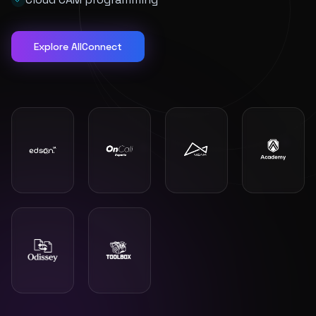
Explore AllConnect
"
Eu recomendaria muito, a Alltech acreditou na Delta.
Quem fez tudo acontecer foi o Vilmar.
"