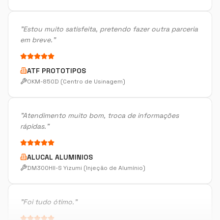
em breve.
"
ATF PROTOTIPOS
OKM-850D (Centro de Usinagem)
"
Atendimento muito bom, troca de informações
rápidas.
"
ALUCAL ALUMINIOS
DM300HII-S Yizumi (Injeção de Alumínio)
"
Foi tudo ótimo.
"
METALURGICA FAIUZI
HF-3015A-2KW Hymson (Corte e Conformação)