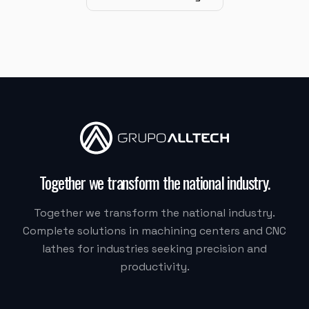
"
A máquina é muito boa, a assistência na instalação
foi muito boa também.
"
MJ INDUSTRIA
HF-3015A-3KW Hymson (Corte e Conformação)
"
Moacir me atendeu super bem.
"
Together we transform the national industry
.
M.G. DE MELO EMBALAGENS
Together we transform the national industry.
VDLS-1300 Okada (Centro de Usinagem)
Complete solutions in machining centers and CNC
lathes for industries seeking precision and
"
Eu recomendaria muito, a Alltech acreditou na Delta.
productivity.
Quem fez tudo acontecer foi o Vilmar.
"