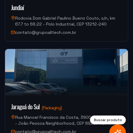
Jundiaí
Rodovia Dom Gabriel Paulino Bueno Couto, s/n, km
"
A máquina é muito boa, a assistência na instalação
67.7 to 68.22 - Polo Industrial, CEP 13212-240
foi muito boa também.
"
contato@grupoalltech.com.br
MJ INDUSTRIA
HF-3015A-3KW Hymson (Corte e Conformação)
"
Moacir me atendeu super bem.
"
M.G. DE MELO EMBALAGENS
VDLS-1300 Okada (Centro de Usinagem)
Jaraguá do Sul
(
Packaging
)
Rua Manoel Francisco da Costa, 3900, Warehouse 07
Buscar produto
- João Pessoa Neighborhood, CEP 89257-407
contato@grupoalltech.com.br