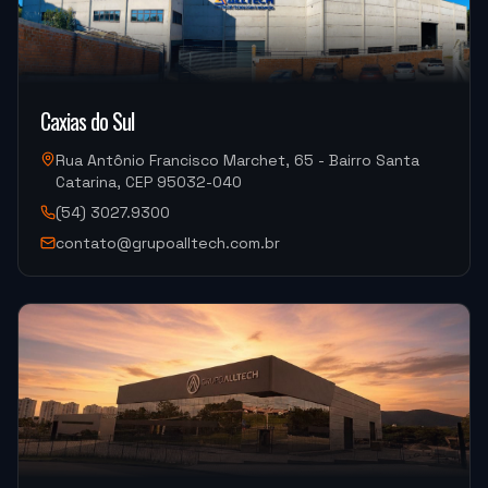
"
Muito bom.
"
Caxias do Sul
DISPOTECH SOLUCOES
OKM-855S (Centro de Usinagem)
Rua Antônio Francisco Marchet, 65 - Bairro Santa
Catarina, CEP 95032-040
(54) 3027.9300
"
Sempre bem atendido, muito bom também.
"
contato@grupoalltech.com.br
DISPOTECH SOLUCOES
OKM-855S (Centro de Usinagem)
"
É uma excelente empresa.
"
USI-7 METALURGICA
OKM-855S (Centro de Usinagem)