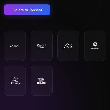
Explore AllConnect
"
Eu recomendaria muito, a Alltech acreditou na Delta.
Quem fez tudo acontecer foi o Vilmar.
"
DELTA CSM
OKT-6150iD/1000 (Torno CNC)
"
O técnico foi muito bom e muito atencioso.
"
PECSIL METALURGICA