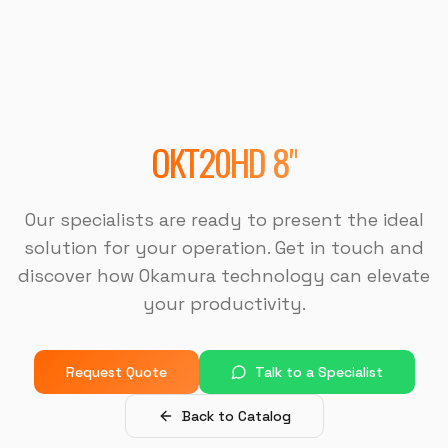
"
Sempre bem atendido, muito bom também.
"
DISPOTECH SOLUCOES
OKM-855S (Centro de Usinagem)
OKT20HD 8"
"
É uma excelente empresa.
"
Our specialists are ready to present the ideal
USI-7 METALURGICA
solution for your operation. Get in touch and
OKM-855S (Centro de Usinagem)
discover how Okamura technology can elevate
your productivity.
"
A máquina é muito boa, a assistência na instalação
foi muito boa também.
"
Request Quote
Talk to a Specialist
MJ INDUSTRIA
Back to Catalog
HF-3015A-3KW Hymson (Corte e Conformação)