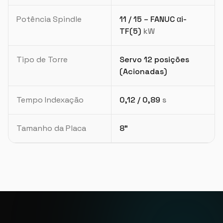
Potência Spindle
11 / 15 – FANUC αi-
TF(5)
kW
Tipo de Torre
Servo 12 posições
(Acionadas)
Tempo Indexação
0,12 / 0,89
s
Tamanho da Placa
8"