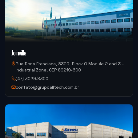
rápidas.
"
ALUCAL ALUMINIOS
DM300HII-S Yizumi (Injeção de Alumínio)
Joinville
"
Foi tudo ótimo.
"
Rua Dona Francisca, 8300, Block O Module 2 and 3 -
Industrial Zone, CEP 89219-600
METALURGICA FAIUZI
HF-3015A-2KW Hymson (Corte e Conformação)
(47) 3029.8300
contato@grupoalltech.com.br
"
Muito bom.
"
DISPOTECH SOLUCOES
OKM-855S (Centro de Usinagem)