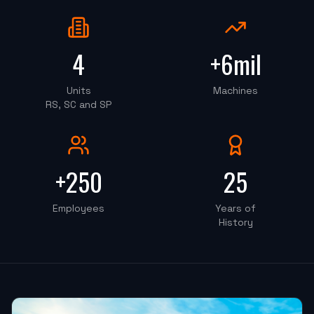
OKT-50PS 8" (Centro de Torneamento)
4
+6mil
"
Instalação foi perfeito, o rapaz do treinamento foi
100%, super educado.
"
Units
Machines
RS, SC and SP
PRECISAO COMERCIO
OKM-855S (Centro de Usinagem)
+250
25
"
Estou muito satisfeita, pretendo fazer outra parceria
em breve.
"
Employees
Years of
History
ATF PROTOTIPOS
OKM-850D (Centro de Usinagem)
"
Atendimento muito bom, troca de informações