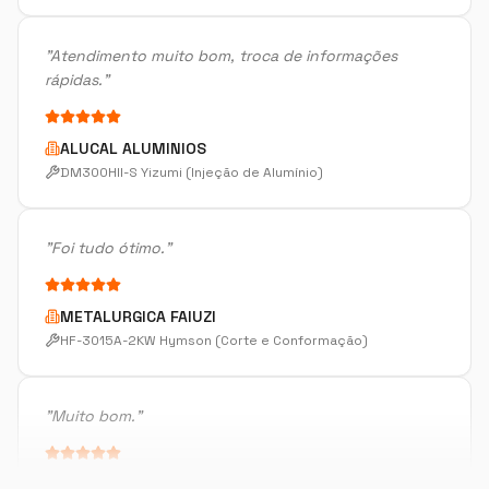
rápidas.
"
ALUCAL ALUMINIOS
DM300HII-S Yizumi (Injeção de Alumínio)
"
Foi tudo ótimo.
"
METALURGICA FAIUZI
HF-3015A-2KW Hymson (Corte e Conformação)
"
Muito bom.
"
DISPOTECH SOLUCOES
OKM-855S (Centro de Usinagem)