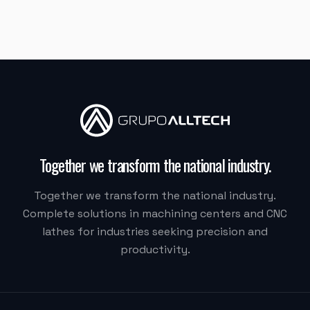
"
Moacir me atendeu super bem.
"
M.G. DE MELO EMBALAGENS
VDLS-1300 Okada (Centro de Usinagem)
"
Eu recomendaria muito, a Alltech acreditou na Delta.
Quem fez tudo acontecer foi o Vilmar.
"
Together we transform the national industry
.
Together we transform the national industry.
DELTA CSM
Complete solutions in machining centers and CNC
OKT-6150iD/1000 (Torno CNC)
lathes for industries seeking precision and
productivity.
"
O técnico foi muito bom e muito atencioso.
"
PECSIL METALURGICA