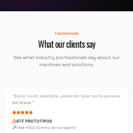
OKT-50PS 8" (Centro de Torneamento)
"
Instalação foi perfeito, o rapaz do treinamento foi
100%, super educado.
"
Testimonials
What our clients say
PRECISAO COMERCIO
OKM-855S (Centro de Usinagem)
See what industry professionals say about our
machines and solutions.
"
Estou muito satisfeita, pretendo fazer outra parceria
em breve.
"
ATF PROTOTIPOS
OKM-850D (Centro de Usinagem)
"
Atendimento muito bom, troca de informações