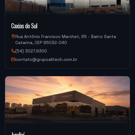
"
Sempre bem atendido, muito bom também.
"
Caxias do Sul
DISPOTECH SOLUCOES
OKM-855S (Centro de Usinagem)
Rua Antônio Francisco Marchet, 65 - Bairro Santa
Catarina, CEP 95032-040
(54) 3027.9300
"
É uma excelente empresa.
"
contato@grupoalltech.com.br
USI-7 METALURGICA
OKM-855S (Centro de Usinagem)
"
A máquina é muito boa, a assistência na instalação
foi muito boa também.
"
MJ INDUSTRIA
Jundiaí
HF-3015A-3KW Hymson (Corte e Conformação)