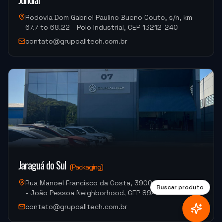
Rodovia Dom Gabriel Paulino Bueno Couto, s/n, km
67.7 to 68.22 - Polo Industrial, CEP 13212-240
"
Moacir me atendeu super bem.
"
contato@grupoalltech.com.br
M.G. DE MELO EMBALAGENS
VDLS-1300 Okada (Centro de Usinagem)
Jaraguá do Sul
(
Packaging
)
Rua Manoel Francisco da Costa, 3900, Warehouse 07
Buscar produto
- João Pessoa Neighborhood, CEP 89257-407
contato@grupoalltech.com.br