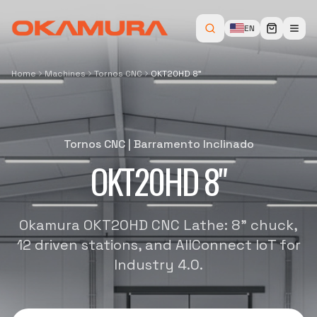
EN
Home
Machines
Tornos CNC
OKT20HD 8"
Tornos CNC
|
Barramento Inclinado
OKT20HD 8"
Okamura OKT20HD CNC Lathe: 8" chuck,
12 driven stations, and AllConnect IoT for
Industry 4.0.