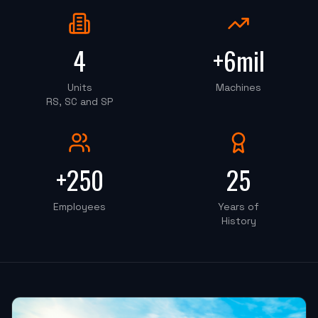
PECSIL METALURGICA
OKT-50PS 8" (Centro de Torneamento)
4
+6mil
"
Instalação foi perfeito, o rapaz do treinamento foi
100%, super educado.
"
Units
Machines
RS, SC and SP
PRECISAO COMERCIO
OKM-855S (Centro de Usinagem)
+250
25
"
Estou muito satisfeita, pretendo fazer outra parceria
Employees
Years of
em breve.
"
History
ATF PROTOTIPOS
OKM-850D (Centro de Usinagem)