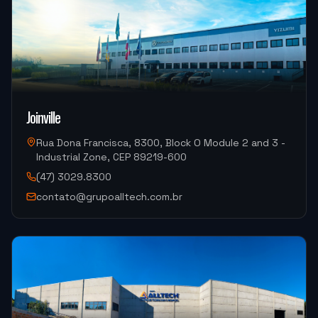
"
Atendimento muito bom, troca de informações
rápidas.
"
ALUCAL ALUMINIOS
DM300HII-S Yizumi (Injeção de Alumínio)
Joinville
"
Foi tudo ótimo.
"
Rua Dona Francisca, 8300, Block O Module 2 and 3 -
Industrial Zone, CEP 89219-600
METALURGICA FAIUZI
(47) 3029.8300
HF-3015A-2KW Hymson (Corte e Conformação)
contato@grupoalltech.com.br
"
Muito bom.
"
DISPOTECH SOLUCOES
OKM-855S (Centro de Usinagem)