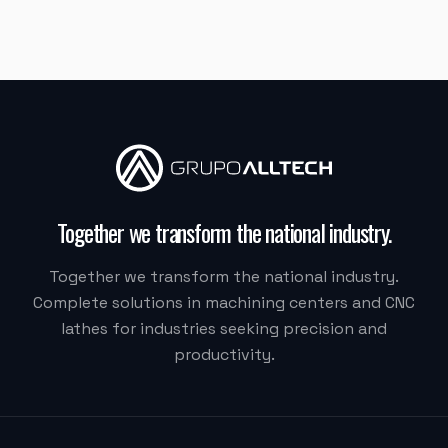
"
Moacir me atendeu super bem.
"
M.G. DE MELO EMBALAGENS
VDLS-1300 Okada (Centro de Usinagem)
"
Eu recomendaria muito, a Alltech acreditou na Delta.
Together we transform the national industry
.
Quem fez tudo acontecer foi o Vilmar.
"
Together we transform the national industry.
Complete solutions in machining centers and CNC
DELTA CSM
OKT-6150iD/1000 (Torno CNC)
lathes for industries seeking precision and
productivity.
"
O técnico foi muito bom e muito atencioso.
"