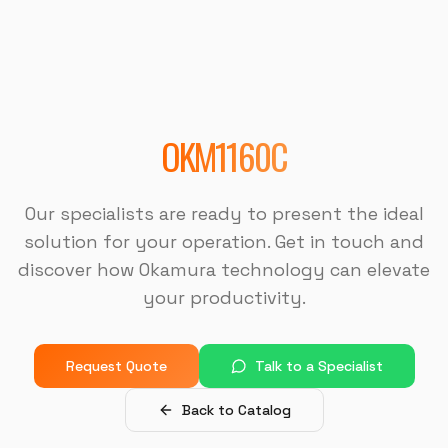
"
Sempre bem atendido, muito bom também.
"
DISPOTECH SOLUCOES
OKM-855S (Centro de Usinagem)
OKM1160C
"
É uma excelente empresa.
"
Our specialists are ready to present the ideal
solution for your operation. Get in touch and
USI-7 METALURGICA
discover how Okamura technology can elevate
OKM-855S (Centro de Usinagem)
your productivity.
"
A máquina é muito boa, a assistência na instalação
foi muito boa também.
"
Request Quote
Talk to a Specialist
Back to Catalog
MJ INDUSTRIA
HF-3015A-3KW Hymson (Corte e Conformação)