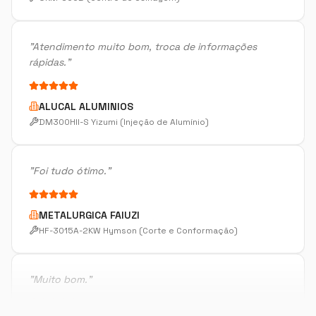
rápidas.
"
ALUCAL ALUMINIOS
DM300HII-S Yizumi (Injeção de Alumínio)
"
Foi tudo ótimo.
"
METALURGICA FAIUZI
HF-3015A-2KW Hymson (Corte e Conformação)
"
Muito bom.
"
DISPOTECH SOLUCOES
OKM-855S (Centro de Usinagem)