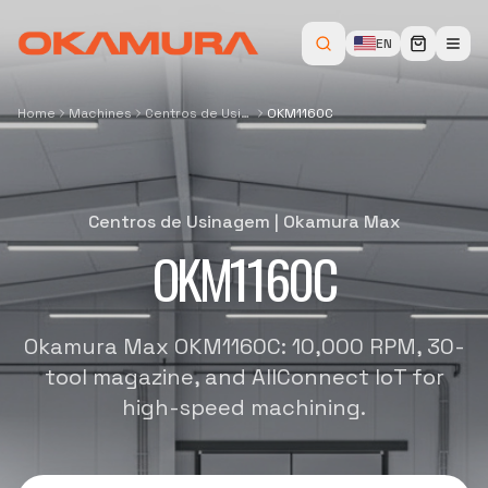
EN
Home
Machines
Centros de Usinagem
OKM1160C
Centros de Usinagem
|
Okamura Max
OKM1160C
Okamura Max OKM1160C: 10,000 RPM, 30-
tool magazine, and AllConnect IoT for
high-speed machining.