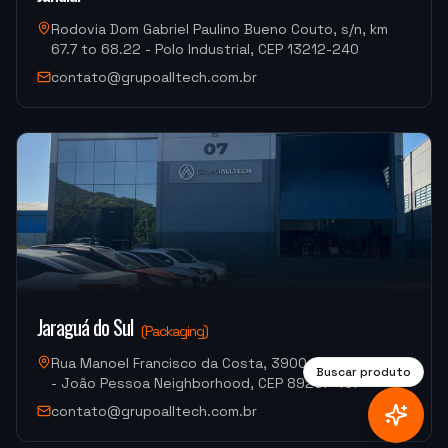
HF-3015A-3KW Hymson (Corte e Conformação)
Rodovia Dom Gabriel Paulino Bueno Couto, s/n, km
67.7 to 68.22 - Polo Industrial, CEP 13212-240
"
Moacir me atendeu super bem.
"
contato@grupoalltech.com.br
M.G. DE MELO EMBALAGENS
VDLS-1300 Okada (Centro de Usinagem)
Jaraguá do Sul
(
Packaging
)
Rua Manoel Francisco da Costa, 3900, Warehouse 07
Buscar produto
- João Pessoa Neighborhood, CEP 89257-407
contato@grupoalltech.com.br