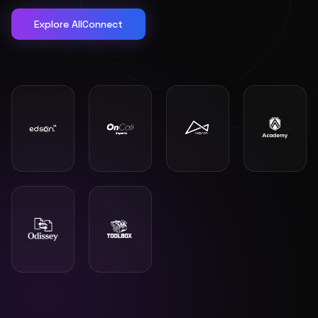
Explore AllConnect
"
Eu recomendaria muito, a Alltech acreditou na Delta.
Quem fez tudo acontecer foi o Vilmar.
"
DELTA CSM
OKT-6150iD/1000 (Torno CNC)
"
O técnico foi muito bom e muito atencioso.
"
PECSIL METALURGICA