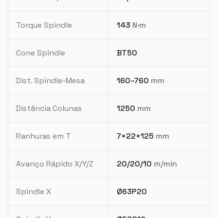
Torque Spindle
143
N·m
Cone Spindle
BT50
Dist. Spindle-Mesa
160–760
mm
Distância Colunas
1250
mm
Ranhuras em T
7×22×125
mm
Avanço Rápido X/Y/Z
20/20/10
m/min
Spindle X
Ø63P20