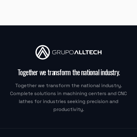
"
A máquina é muito boa, a assistência na instalação
foi muito boa também.
"
MJ INDUSTRIA
HF-3015A-3KW Hymson (Corte e Conformação)
"
Moacir me atendeu super bem.
"
Together we transform the national industry
.
Together we transform the national industry.
M.G. DE MELO EMBALAGENS
Complete solutions in machining centers and CNC
VDLS-1300 Okada (Centro de Usinagem)
lathes for industries seeking precision and
productivity.
"
Eu recomendaria muito, a Alltech acreditou na Delta.
Quem fez tudo acontecer foi o Vilmar.
"