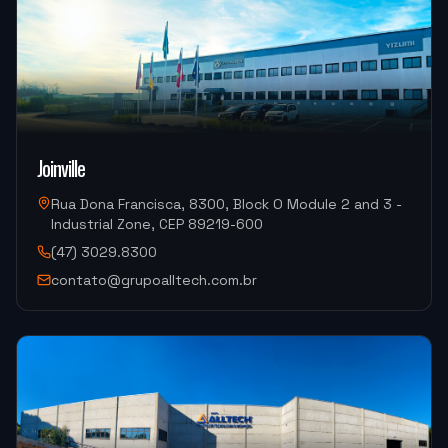
em breve.
"
ATF PROTOTIPOS
OKM-850D (Centro de Usinagem)
Joinville
"
Atendimento muito bom, troca de informações
rápidas.
"
Rua Dona Francisca, 8300, Block O Module 2 and 3 -
Industrial Zone, CEP 89219-600
ALUCAL ALUMINIOS
(47) 3029.8300
DM300HII-S Yizumi (Injeção de Alumínio)
contato@grupoalltech.com.br
"
Foi tudo ótimo.
"
METALURGICA FAIUZI
HF-3015A-2KW Hymson (Corte e Conformação)