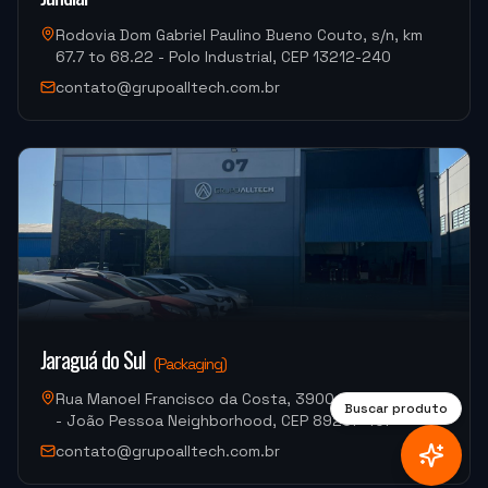
Rodovia Dom Gabriel Paulino Bueno Couto, s/n, km
67.7 to 68.22 - Polo Industrial, CEP 13212-240
"
A máquina é muito boa, a assistência na instalação
contato@grupoalltech.com.br
foi muito boa também.
"
MJ INDUSTRIA
HF-3015A-3KW Hymson (Corte e Conformação)
"
Moacir me atendeu super bem.
"
M.G. DE MELO EMBALAGENS
VDLS-1300 Okada (Centro de Usinagem)
Jaraguá do Sul
(
Packaging
)
Rua Manoel Francisco da Costa, 3900, Warehouse 07
Buscar produto
- João Pessoa Neighborhood, CEP 89257-407
contato@grupoalltech.com.br