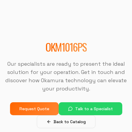
"
Muito bom.
"
DISPOTECH SOLUCOES
OKM-855S (Centro de Usinagem)
OKM1016PS
"
Sempre bem atendido, muito bom também.
"
Our specialists are ready to present the ideal
solution for your operation. Get in touch and
DISPOTECH SOLUCOES
discover how Okamura technology can elevate
OKM-855S (Centro de Usinagem)
your productivity.
"
É uma excelente empresa.
"
Request Quote
Talk to a Specialist
USI-7 METALURGICA
Back to Catalog
OKM-855S (Centro de Usinagem)