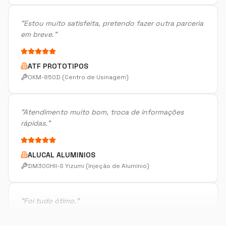
ATF PROTOTIPOS
OKM-850D (Centro de Usinagem)
"
Atendimento muito bom, troca de informações
rápidas.
"
ALUCAL ALUMINIOS
DM300HII-S Yizumi (Injeção de Alumínio)
"
Foi tudo ótimo.
"
METALURGICA FAIUZI
HF-3015A-2KW Hymson (Corte e Conformação)