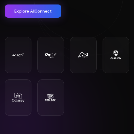
Explore AllConnect
"
Eu recomendaria muito, a Alltech acreditou na Delta.
Quem fez tudo acontecer foi o Vilmar.
"