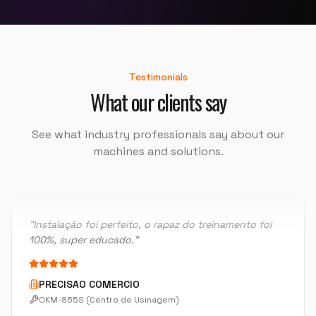
DELTA CSM
OKT-6150iD/1000 (Torno CNC)
"
O técnico foi muito bom e muito atencioso.
"
Testimonials
What our clients say
PECSIL METALURGICA
OKT-50PS 8" (Centro de Torneamento)
See what industry professionals say about our
machines and solutions.
"
Instalação foi perfeito, o rapaz do treinamento foi
100%, super educado.
"
PRECISAO COMERCIO
OKM-855S (Centro de Usinagem)
"
Estou muito satisfeita, pretendo fazer outra parceria
em breve.
"