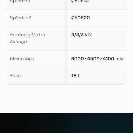
Spindle Y
Ø50P12
Spindle Z
Ø50P20
Potência Motor
3/3/3
kW
Avanço
Dimensões
6000×4500×4100
mm
Peso
18
t