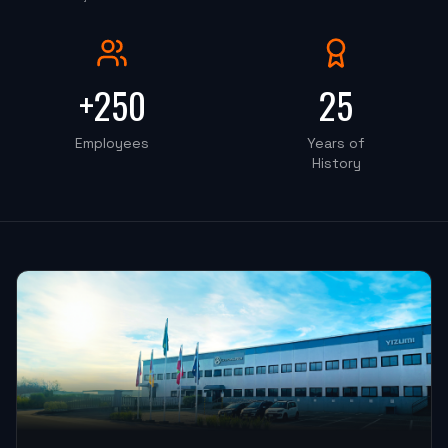
OKT-50PS 8" (Centro de Torneamento)
"
Instalação foi perfeito, o rapaz do treinamento foi
+250
25
100%, super educado.
"
Employees
Years of
PRECISAO COMERCIO
History
OKM-855S (Centro de Usinagem)
"
Estou muito satisfeita, pretendo fazer outra parceria
em breve.
"
ATF PROTOTIPOS
OKM-850D (Centro de Usinagem)
"
Atendimento muito bom, troca de informações
rápidas.
"