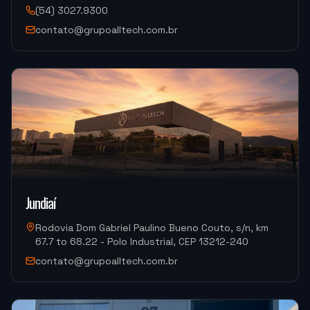
"
Sempre bem atendido, muito bom também.
"
(54) 3027.9300
contato@grupoalltech.com.br
DISPOTECH SOLUCOES
OKM-855S (Centro de Usinagem)
"
É uma excelente empresa.
"
USI-7 METALURGICA
OKM-855S (Centro de Usinagem)
Jundiaí
"
A máquina é muito boa, a assistência na instalação
Rodovia Dom Gabriel Paulino Bueno Couto, s/n, km
foi muito boa também.
"
67.7 to 68.22 - Polo Industrial, CEP 13212-240
contato@grupoalltech.com.br
MJ INDUSTRIA
HF-3015A-3KW Hymson (Corte e Conformação)