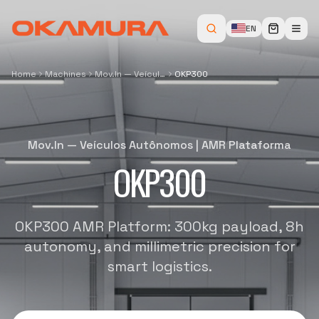
EN
Home
Machines
Mov.In — Veículos Autônomos
OKP300
Mov.In — Veículos Autônomos
|
AMR Plataforma
OKP300
OKP300 AMR Platform: 300kg payload, 8h
autonomy, and millimetric precision for
smart logistics.