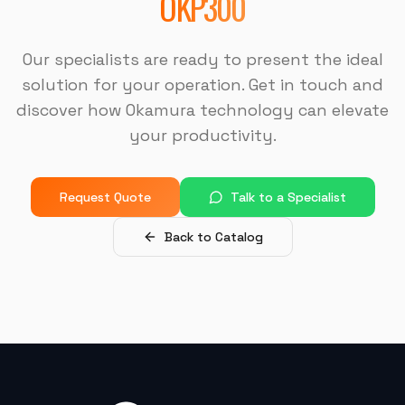
OKP300
DISPOTECH SOLUCOES
Our specialists are ready to present the ideal
OKM-855S (Centro de Usinagem)
solution for your operation. Get in touch and
discover how Okamura technology can elevate
your productivity.
"
É uma excelente empresa.
"
USI-7 METALURGICA
Request Quote
Talk to a Specialist
OKM-855S (Centro de Usinagem)
Back to Catalog
"
A máquina é muito boa, a assistência na instalação
foi muito boa também.
"
MJ INDUSTRIA
HF-3015A-3KW Hymson (Corte e Conformação)