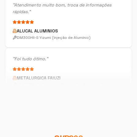
ALUCAL ALUMINIOS
DM300HII-S Yizumi (Injeção de Alumínio)
"
Foi tudo ótimo.
"
METALURGICA FAIUZI
HF-3015A-2KW Hymson (Corte e Conformação)
"
Muito bom.
"
DISPOTECH SOLUCOES
OKM-855S (Centro de Usinagem)
"
Sempre bem atendido, muito bom também.
"