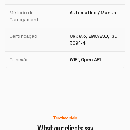
Método de
Automático / Manual
Carregamento
Certificação
UN38.3, EMC/ESD, ISO
3691-4
"
Eu recomendaria muito, a Alltech acreditou na Delta.
Quem fez tudo acontecer foi o Vilmar.
"
Conexão
WiFi, Open API
DELTA CSM
OKT-6150iD/1000 (Torno CNC)
"
O técnico foi muito bom e muito atencioso.
"
Testimonials
PECSIL METALURGICA
What our clients say
OKT-50PS 8" (Centro de Torneamento)