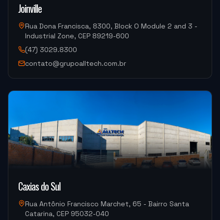
Joinville
Rua Dona Francisca, 8300, Block O Module 2 and 3 -
ALUCAL ALUMINIOS
Industrial Zone, CEP 89219-600
DM300HII-S Yizumi (Injeção de Alumínio)
(47) 3029.8300
contato@grupoalltech.com.br
"
Foi tudo ótimo.
"
METALURGICA FAIUZI
HF-3015A-2KW Hymson (Corte e Conformação)
"
Muito bom.
"
DISPOTECH SOLUCOES
Caxias do Sul
OKM-855S (Centro de Usinagem)
Rua Antônio Francisco Marchet, 65 - Bairro Santa
Catarina, CEP 95032-040