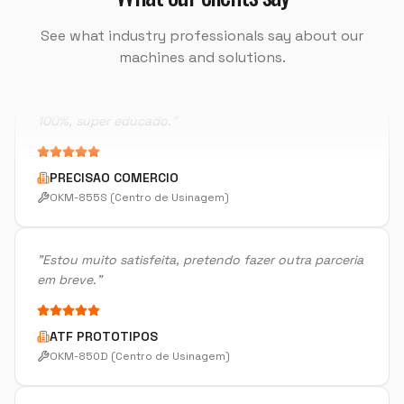
See what industry professionals say about our
"
Instalação foi perfeito, o rapaz do treinamento foi
machines and solutions.
100%, super educado.
"
PRECISAO COMERCIO
OKM-855S (Centro de Usinagem)
"
Estou muito satisfeita, pretendo fazer outra parceria
em breve.
"
ATF PROTOTIPOS
OKM-850D (Centro de Usinagem)
"
Atendimento muito bom, troca de informações
rápidas.
"