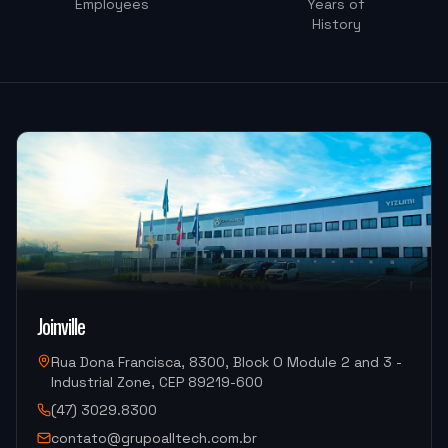
Employees
Years of
History
PRECISAO COMERCIO
OKM-855S (Centro de Usinagem)
"
Estou muito satisfeita, pretendo fazer outra parceria
em breve.
"
ATF PROTOTIPOS
OKM-850D (Centro de Usinagem)
"
Atendimento muito bom, troca de informações
Joinville
rápidas.
"
Rua Dona Francisca, 8300, Block O Module 2 and 3 -
Industrial Zone, CEP 89219-600
ALUCAL ALUMINIOS
(47) 3029.8300
DM300HII-S Yizumi (Injeção de Alumínio)
contato@grupoalltech.com.br