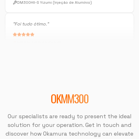
"
Foi tudo ótimo.
"
METALURGICA FAIUZI
HF-3015A-2KW Hymson (Corte e Conformação)
"
Muito bom.
"
DISPOTECH SOLUCOES
OKM-855S (Centro de Usinagem)
OKMM300
"
Sempre bem atendido, muito bom também.
"
Our specialists are ready to present the ideal
DISPOTECH SOLUCOES
solution for your operation. Get in touch and
OKM-855S (Centro de Usinagem)
discover how Okamura technology can elevate