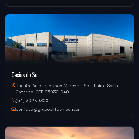
"
Foi tudo ótimo.
"
METALURGICA FAIUZI
HF-3015A-2KW Hymson (Corte e Conformação)
"
Muito bom.
"
Caxias do Sul
DISPOTECH SOLUCOES
OKM-855S (Centro de Usinagem)
Rua Antônio Francisco Marchet, 65 - Bairro Santa
Catarina, CEP 95032-040
(54) 3027.9300
"
Sempre bem atendido, muito bom também.
"
contato@grupoalltech.com.br
DISPOTECH SOLUCOES
OKM-855S (Centro de Usinagem)