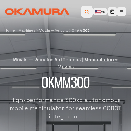
EN
Home
Machines
Mov.In — Veículos Autônomos
OKMM300
Mov.In — Veículos Autônomos
|
Manipuladores
Móveis
OKMM300
High-performance 300kg autonomous
mobile manipulator for seamless COBOT
integration.