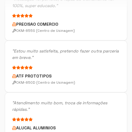
PRECISAO COMERCIO
OKM-855S (Centro de Usinagem)
"
Estou muito satisfeita, pretendo fazer outra parceria
em breve.
"
ATF PROTOTIPOS
OKM-850D (Centro de Usinagem)
"
Atendimento muito bom, troca de informações
rápidas.
"
ALUCAL ALUMINIOS
DM300HII-S Yizumi (Injeção de Alumínio)