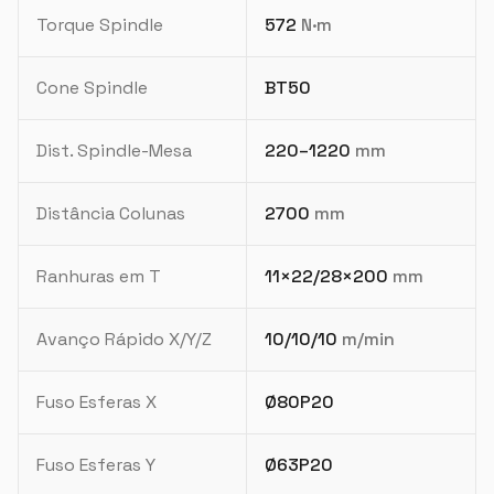
Torque Spindle
572
N·m
Cone Spindle
BT50
Dist. Spindle-Mesa
220–1220
mm
Distância Colunas
2700
mm
Ranhuras em T
11×22/28×200
mm
Avanço Rápido X/Y/Z
10/10/10
m/min
Fuso Esferas X
Ø80P20
Fuso Esferas Y
Ø63P20