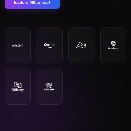
Explore AllConnect
"
Eu recomendaria muito, a Alltech acreditou na Delta.
Quem fez tudo acontecer foi o Vilmar.
"
DELTA CSM
OKT-6150iD/1000 (Torno CNC)