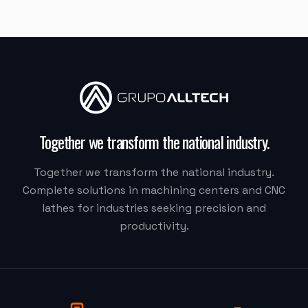
"
A máquina é muito boa, a assistência na instalação
foi muito boa também.
"
MJ INDUSTRIA
HF-3015A-3KW Hymson (Corte e Conformação)
"
Moacir me atendeu super bem.
"
Together we transform the national industry
.
Together we transform the national industry.
M.G. DE MELO EMBALAGENS
Complete solutions in machining centers and CNC
VDLS-1300 Okada (Centro de Usinagem)
lathes for industries seeking precision and
productivity.
"
Eu recomendaria muito, a Alltech acreditou na Delta.
Quem fez tudo acontecer foi o Vilmar.
"
DELTA CSM