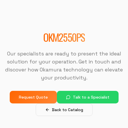
"
Muito bom.
"
DISPOTECH SOLUCOES
OKM-855S (Centro de Usinagem)
OKM2550PS
"
Sempre bem atendido, muito bom também.
"
Our specialists are ready to present the ideal
solution for your operation. Get in touch and
DISPOTECH SOLUCOES
OKM-855S (Centro de Usinagem)
discover how Okamura technology can elevate
your productivity.
"
É uma excelente empresa.
"
Request Quote
Talk to a Specialist
USI-7 METALURGICA
Back to Catalog
OKM-855S (Centro de Usinagem)