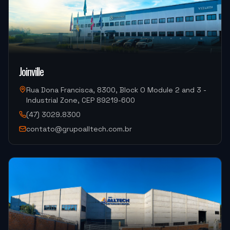
ATF PROTOTIPOS
OKM-850D (Centro de Usinagem)
"
Atendimento muito bom, troca de informações
Joinville
rápidas.
"
Rua Dona Francisca, 8300, Block O Module 2 and 3 -
Industrial Zone, CEP 89219-600
ALUCAL ALUMINIOS
(47) 3029.8300
DM300HII-S Yizumi (Injeção de Alumínio)
contato@grupoalltech.com.br
"
Foi tudo ótimo.
"
METALURGICA FAIUZI
HF-3015A-2KW Hymson (Corte e Conformação)