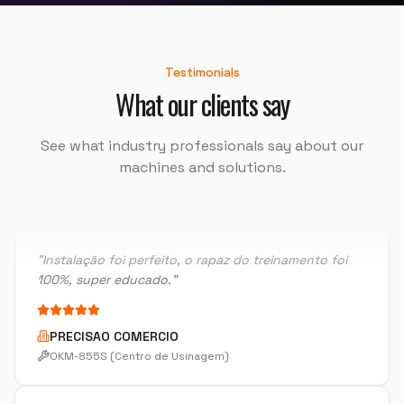
"
O técnico foi muito bom e muito atencioso.
"
Testimonials
What our clients say
PECSIL METALURGICA
OKT-50PS 8" (Centro de Torneamento)
See what industry professionals say about our
machines and solutions.
"
Instalação foi perfeito, o rapaz do treinamento foi
100%, super educado.
"
PRECISAO COMERCIO
OKM-855S (Centro de Usinagem)
"
Estou muito satisfeita, pretendo fazer outra parceria
em breve.
"