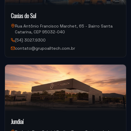
"
Muito bom.
"
Caxias do Sul
DISPOTECH SOLUCOES
Rua Antônio Francisco Marchet, 65 - Bairro Santa
OKM-855S (Centro de Usinagem)
Catarina, CEP 95032-040
(54) 3027.9300
contato@grupoalltech.com.br
"
Sempre bem atendido, muito bom também.
"
DISPOTECH SOLUCOES
OKM-855S (Centro de Usinagem)
"
É uma excelente empresa.
"
USI-7 METALURGICA
OKM-855S (Centro de Usinagem)
Jundiaí