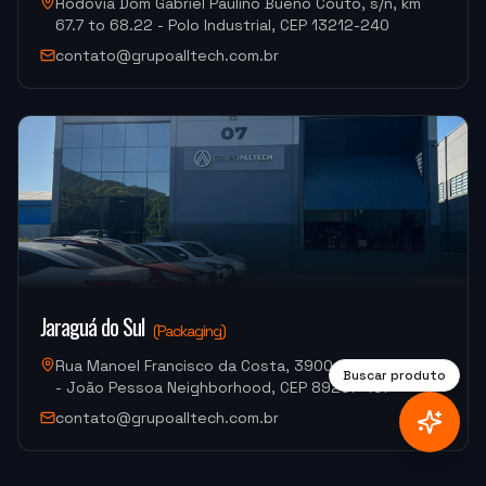
Rodovia Dom Gabriel Paulino Bueno Couto, s/n, km
67.7 to 68.22 - Polo Industrial, CEP 13212-240
"
A máquina é muito boa, a assistência na instalação
foi muito boa também.
"
contato@grupoalltech.com.br
MJ INDUSTRIA
HF-3015A-3KW Hymson (Corte e Conformação)
"
Moacir me atendeu super bem.
"
M.G. DE MELO EMBALAGENS
VDLS-1300 Okada (Centro de Usinagem)
Jaraguá do Sul
(
Packaging
)
Rua Manoel Francisco da Costa, 3900, Warehouse 07
Buscar produto
- João Pessoa Neighborhood, CEP 89257-407
contato@grupoalltech.com.br