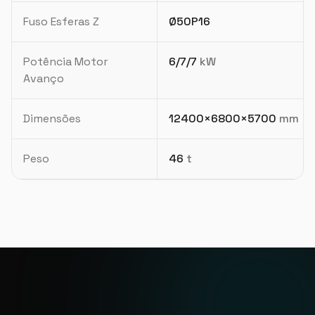
Fuso Esferas Z
Ø50P16
Potência Motor
6/7/7
kW
Avanço
Dimensões
12400×6800×5700
mm
Peso
46
t