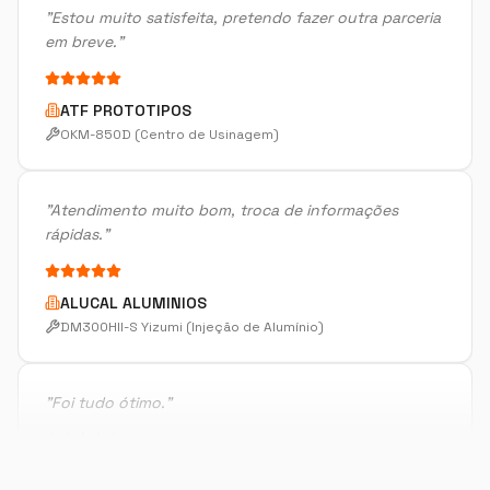
ATF PROTOTIPOS
OKM-850D (Centro de Usinagem)
"
Atendimento muito bom, troca de informações
rápidas.
"
ALUCAL ALUMINIOS
DM300HII-S Yizumi (Injeção de Alumínio)
"
Foi tudo ótimo.
"
METALURGICA FAIUZI
HF-3015A-2KW Hymson (Corte e Conformação)