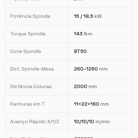
Potência Spindle
15 / 18.5
kW
Torque Spindle
143
N·m
Cone Spindle
BT50
Dist. Spindle-Mesa
260–1260
mm
Distância Colunas
2000
mm
Ranhuras em T
11×22×160
mm
Avanço Rápido X/Y/Z
10/10/10
m/min