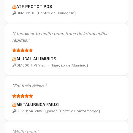
"
Atendimento muito bom, troca de informações
rápidas.
"
ALUCAL ALUMINIOS
DM300HII-S Yizumi (Injeção de Alumínio)
"
Foi tudo ótimo.
"
METALURGICA FAIUZI
HF-3015A-2KW Hymson (Corte e Conformação)
"
Muito bom.
"
DISPOTECH SOLUCOES