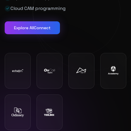
Cloud CAM programming
Explore AllConnect
"
Eu recomendaria muito, a Alltech acreditou na Delta.
Quem fez tudo acontecer foi o Vilmar.
"
DELTA CSM
OKT-6150iD/1000 (Torno CNC)
"
O técnico foi muito bom e muito atencioso.
"