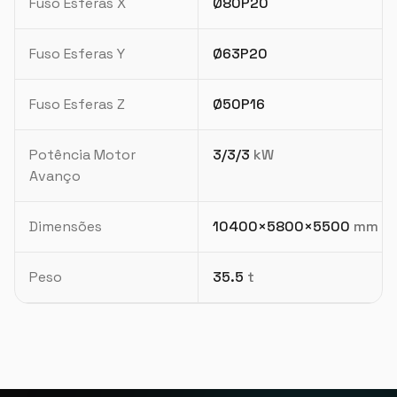
Fuso Esferas X
Ø80P20
Fuso Esferas Y
Ø63P20
Fuso Esferas Z
Ø50P16
Potência Motor
3/3/3
kW
Avanço
Dimensões
10400×5800×5500
mm
Peso
35.5
t