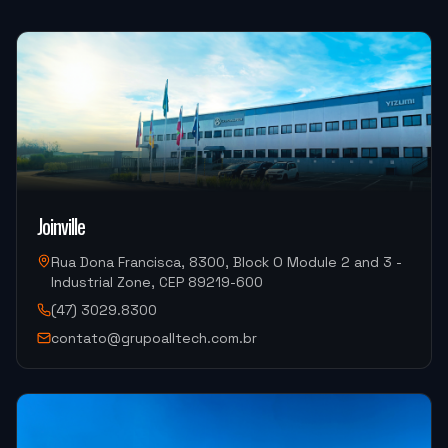
"
Atendimento muito bom, troca de informações
rápidas.
"
ALUCAL ALUMINIOS
DM300HII-S Yizumi (Injeção de Alumínio)
Joinville
"
Foi tudo ótimo.
"
Rua Dona Francisca, 8300, Block O Module 2 and 3 -
Industrial Zone, CEP 89219-600
METALURGICA FAIUZI
(47) 3029.8300
HF-3015A-2KW Hymson (Corte e Conformação)
contato@grupoalltech.com.br
"
Muito bom.
"
DISPOTECH SOLUCOES