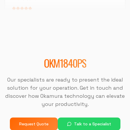
OKM-855S (Centro de Usinagem)
"
Sempre bem atendido, muito bom também.
"
DISPOTECH SOLUCOES
OKM-855S (Centro de Usinagem)
OKM1840PS
"
É uma excelente empresa.
"
Our specialists are ready to present the ideal
USI-7 METALURGICA
solution for your operation. Get in touch and
OKM-855S (Centro de Usinagem)
discover how Okamura technology can elevate
your productivity.
"
A máquina é muito boa, a assistência na instalação
foi muito boa também.
"
Request Quote
Talk to a Specialist