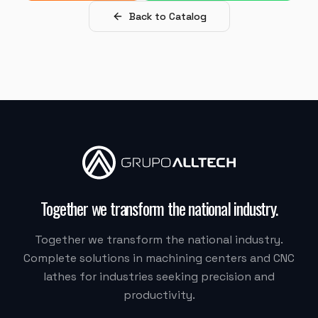
MJ INDUSTRIA
Back to Catalog
HF-3015A-3KW Hymson (Corte e Conformação)
"
Moacir me atendeu super bem.
"
M.G. DE MELO EMBALAGENS
VDLS-1300 Okada (Centro de Usinagem)
"
Eu recomendaria muito, a Alltech acreditou na Delta.
Together we transform the national industry
.
Quem fez tudo acontecer foi o Vilmar.
"
Together we transform the national industry.
DELTA CSM
Complete solutions in machining centers and CNC
OKT-6150iD/1000 (Torno CNC)
lathes for industries seeking precision and
productivity.
"
O técnico foi muito bom e muito atencioso.
"