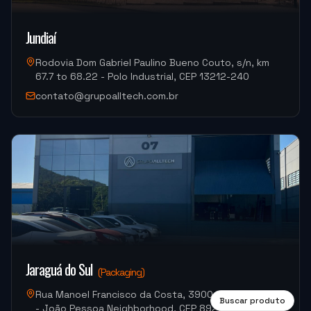
MJ INDUSTRIA
Jundiaí
HF-3015A-3KW Hymson (Corte e Conformação)
Rodovia Dom Gabriel Paulino Bueno Couto, s/n, km
67.7 to 68.22 - Polo Industrial, CEP 13212-240
"
Moacir me atendeu super bem.
"
contato@grupoalltech.com.br
M.G. DE MELO EMBALAGENS
VDLS-1300 Okada (Centro de Usinagem)
Jaraguá do Sul
(
Packaging
)
Rua Manoel Francisco da Costa, 3900, Warehouse 07
Buscar produto
- João Pessoa Neighborhood, CEP 89257-407